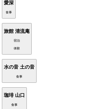
愛深
食事
旅館 清流庵
宿泊
体験
水の音 土の音
食事
珈琲 山口
食事