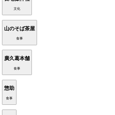
文化
山のそば茶屋
食事
廣久葛本舗
食事
惣助
食事