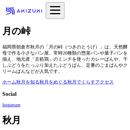
月の峠
福岡県朝倉市秋月の「月の峠（つきのとうげ）」は、天然酵
母で作る小さなパン屋。常時20種類の惣菜パンや菓子パンを
揃え、地元産「古処鶏」のミンチを使ったカレーぱんや、干
しぶどうをたっぷり加えたぶどうぱん、定番のごまぱんやク
リームぱんなどが人気です。
ホーム
秋月を知る
秋月をめぐる
秋月でくらす
アクセス
Social
Instagram
秋月