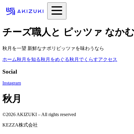
チーズ職人と ピッツァ なか
秋月を一望 新鮮なナポリピッツァを味わうなら
ホーム
秋月を知る
秋月をめぐる
秋月でくらす
アクセス
Social
Instagram
秋月
©
2026
AKIZUKI – All rights reserved
KEZZA株式会社