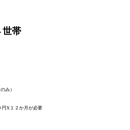
４世帯
者のみ）
０円X１２か月が必要